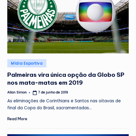
Posted
Mídia Esportiva
in
Palmeiras vira única opção da Globo SP
nos mata-matas em 2019
Allan Simon
7 de junho de 2019
Posted
by
As eliminações de Corinthians e Santos nas oitavas de
final da Copa do Brasil, sacramentadas…
Read More