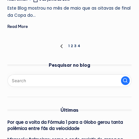
Posted
by
Este Blog mostrou no mês de maio que as oitavas de final
da Copa do…
Read More
Paginação
1
2
3
4
PREVIOUS
PAGE
de
Pesquisar no blog
posts
Últimas
Por que a volta da Fórmula 1 para a Globo gerou tanta
polêmica entre fãs da velocidade