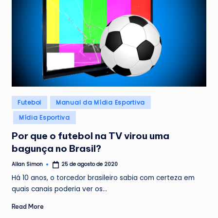
Posted
Futebol
Manual da Mídia Esportiva
in
Mídia Esportiva
Por que o futebol na TV virou uma
bagunça no Brasil?
Allan Simon
25 de agosto de 2020
Posted
by
Há 10 anos, o torcedor brasileiro sabia com certeza em
quais canais poderia ver os…
Read More