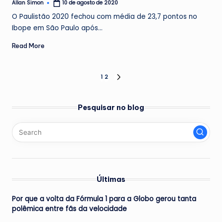
Allan Simon
10 de agosto de 2020
Posted
by
O Paulistão 2020 fechou com média de 23,7 pontos no
Ibope em São Paulo após…
Read More
Paginação
1
2
NEXT
PAGE
de
Pesquisar no blog
posts
Últimas
Por que a volta da Fórmula 1 para a Globo gerou tanta
polêmica entre fãs da velocidade