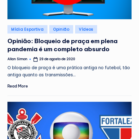
Posted
Mídia Esportiva
Opinião
Vídeos
in
Opinião: Bloqueio de praça em plena
pandemia é um completo absurdo
Allan Simon
29 de agosto de 2020
Posted
by
O bloqueio de praça é uma prática antiga no futebol, tão
antiga quanto as transmissões…
Read More