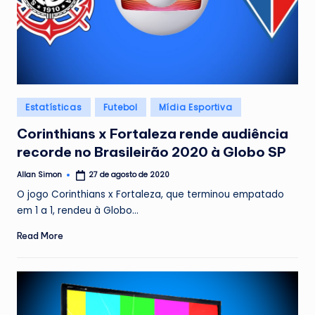
Posted
Estatísticas
Futebol
Mídia Esportiva
in
Corinthians x Fortaleza rende audiência
recorde no Brasileirão 2020 à Globo SP
Allan Simon
27 de agosto de 2020
Posted
by
O jogo Corinthians x Fortaleza, que terminou empatado
em 1 a 1, rendeu à Globo…
Read More