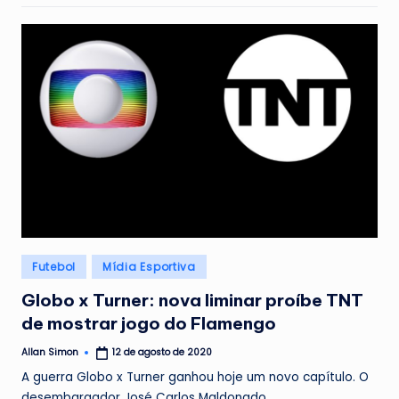
Posted
Futebol
Mídia Esportiva
in
Globo x Turner: nova liminar proíbe TNT
de mostrar jogo do Flamengo
Allan Simon
12 de agosto de 2020
Posted
by
A guerra Globo x Turner ganhou hoje um novo capítulo. O
desembargador José Carlos Maldonado…