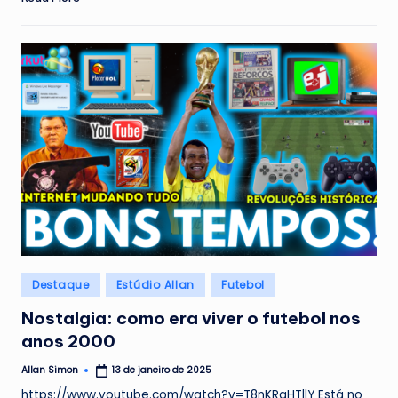
Posted
Destaque
Estúdio Allan
Futebol
in
Nostalgia: como era viver o futebol nos
anos 2000
Allan Simon
13 de janeiro de 2025
Posted
by
https://www.youtube.com/watch?v=T8nKRgHTllY Está no