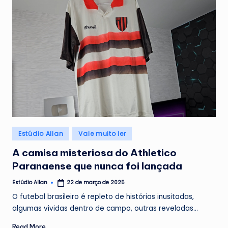
Posted
Estúdio Allan
Vale muito ler
in
A camisa misteriosa do Athletico
Paranaense que nunca foi lançada
Estúdio Allan
22 de março de 2025
Posted
by
O futebol brasileiro é repleto de histórias inusitadas,
algumas vividas dentro de campo, outras reveladas…
Read More