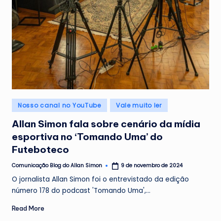
Posted
Nosso canal no YouTube
Vale muito ler
in
Allan Simon fala sobre cenário da mídia
esportiva no ‘Tomando Uma’ do
Futeboteco
Comunicação Blog do Allan Simon
9 de novembro de 2024
Posted
by
O jornalista Allan Simon foi o entrevistado da edição
número 178 do podcast 'Tomando Uma',…
Read More