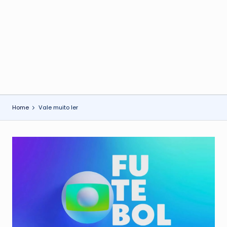
o
n
Home
Vale muito ler