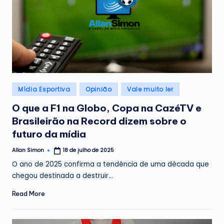
Posted
Mídia Esportiva
Opinião
Vale muito ler
in
O que a F1 na Globo, Copa na CazéTV e
Brasileirão na Record dizem sobre o
futuro da mídia
Allan Simon
18 de julho de 2025
Posted
by
O ano de 2025 confirma a tendência de uma década que
chegou destinada a destruir…
Read More