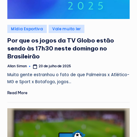
Posted
Mídia Esportiva
Vale muito ler
in
Por que os jogos da TV Globo estão
sendo às 17h30 neste domingo no
Brasileirão
Allan Simon
20 de julho de 2025
Posted
by
Muita gente estranhou o fato de que Palmeiras x Atlético-
MG e Sport x Botafogo, jogos…
Read More