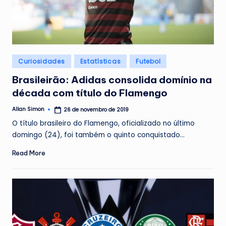
Posted
Curiosidades
Estatísticas
Futebol
in
Brasileirão: Adidas consolida domínio na
década com título do Flamengo
Allan Simon
26 de novembro de 2019
Posted
by
O título brasileiro do Flamengo, oficializado no último
domingo (24), foi também o quinto conquistado…
Read More