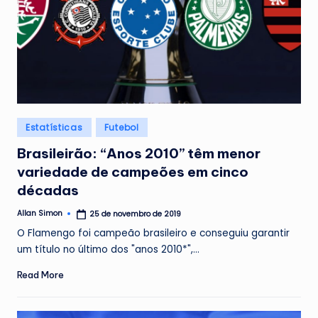
Posted
Estatísticas
Futebol
in
Brasileirão: “Anos 2010” têm menor
variedade de campeões em cinco
décadas
Allan Simon
25 de novembro de 2019
Posted
by
O Flamengo foi campeão brasileiro e conseguiu garantir
um título no último dos "anos 2010*",…
Read More