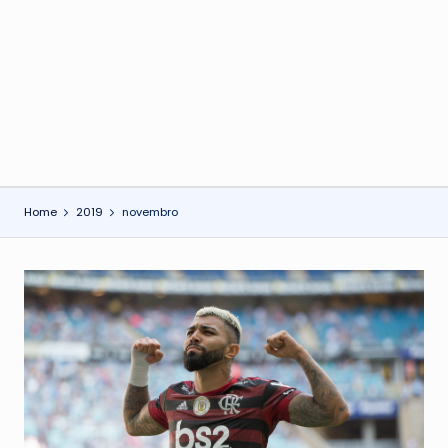
o
n
Home
2019
novembro