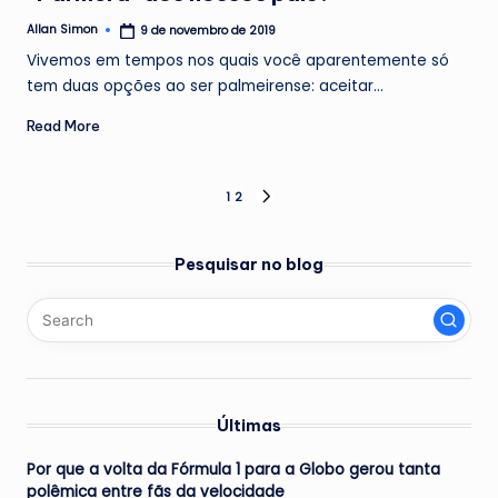
Allan Simon
9 de novembro de 2019
Posted
by
Vivemos em tempos nos quais você aparentemente só
tem duas opções ao ser palmeirense: aceitar…
Read More
Paginação
1
2
NEXT
PAGE
de
Pesquisar no blog
posts
Últimas
Por que a volta da Fórmula 1 para a Globo gerou tanta
polêmica entre fãs da velocidade