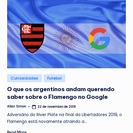
Posted
Curiosidades
Futebol
in
O que os argentinos andam querendo
saber sobre o Flamengo no Google
Allan Simon
22 de novembro de 2019
Posted
by
Adversário do River Plate na final da Libertadores 2019, o
Flamengo está novamente atraindo a…
Read More