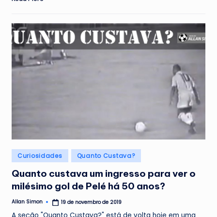
Posted
Curiosidades
Quanto Custava?
in
Quanto custava um ingresso para ver o
milésimo gol de Pelé há 50 anos?
Allan Simon
19 de novembro de 2019
Posted
by
A seção "Quanto Custava?" está de volta hoje em uma