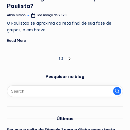
Paulista?
Allan Simon
1 de março de 2020
Posted
by
O Paulistão se aproxima da reta final de sua fase de
grupos, e em breve…
Read More
Paginação
1
2
NEXT
PAGE
de
Pesquisar no blog
posts
Últimas