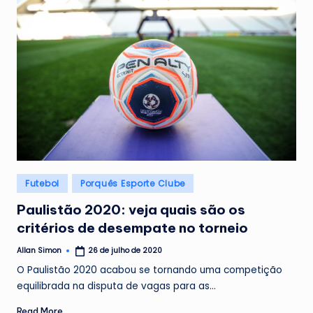
Posted
Futebol
Porquês Esporte Clube
in
Paulistão 2020: veja quais são os
critérios de desempate no torneio
Allan Simon
26 de julho de 2020
Posted
by
O Paulistão 2020 acabou se tornando uma competição
equilibrada na disputa de vagas para as…
Read More