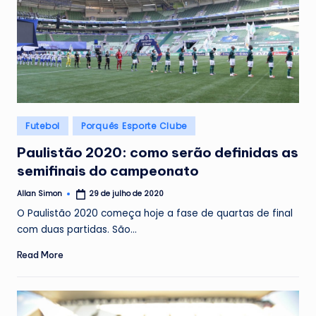
Posted
Futebol
Porquês Esporte Clube
in
Paulistão 2020: como serão definidas as
semifinais do campeonato
Allan Simon
29 de julho de 2020
Posted
by
O Paulistão 2020 começa hoje a fase de quartas de final
com duas partidas. São…
Read More