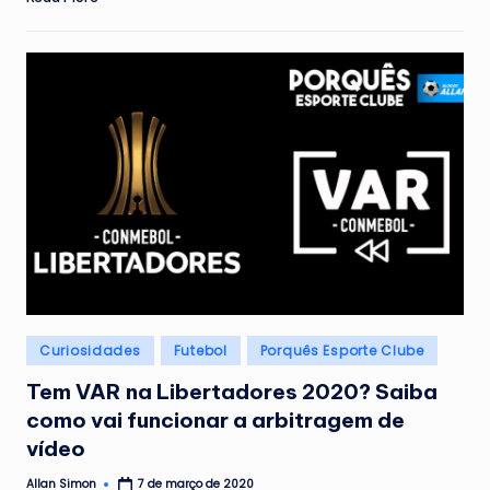
Posted
Curiosidades
Futebol
Porquês Esporte Clube
in
Tem VAR na Libertadores 2020? Saiba
como vai funcionar a arbitragem de
vídeo
Allan Simon
7 de março de 2020
Posted