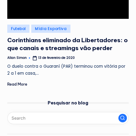
Posted
Futebol
Mídia Esportiva
in
Corinthians eliminado da Libertadores: o
que canais e streamings vão perder
Allan Simon
13 de fevereiro de 2020
Posted
by
O duelo contra o Guaraní (PAR) terminou com vitória por
2 a 1 em casa,…
Read More
Pesquisar no blog