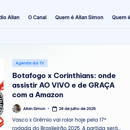
S
dio Allan
O Canal
Quem é Allan Simon
Quem é
i
m
o
n
Posted
Agenda da TV
in
Botafogo x Corinthians: onde
assistir AO VIVO e de GRAÇA
com a Amazon
26 de julho de 2025
Allan Simon
Posted
by
Vasco x Grêmio vai rolar hoje pela 17ª
rodada do Brasileirão 2025. A partida será…