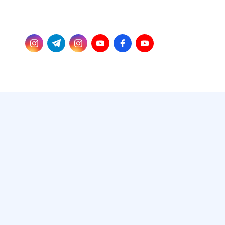
Skip
Instagram
Telegram
Instagram
YouTube
Facebook
Estúdio
to
Estúdio
Allan
content
no
YT