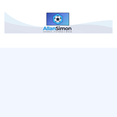
C
Esporte,
História
a
e
n
Mídia
-
a
Futebol,
l
curiosidades
e
A
direitos
ll
de
a
transmissão
n