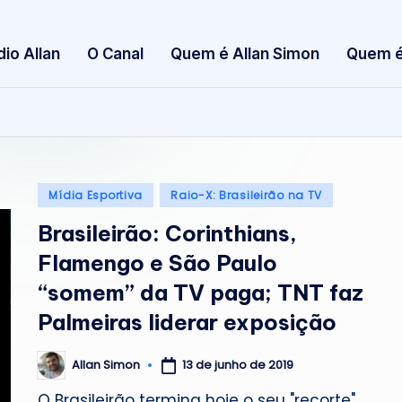
S
dio Allan
O Canal
Quem é Allan Simon
Quem é
i
m
o
n
Posted
Mídia Esportiva
Raio-X: Brasileirão na TV
in
Brasileirão: Corinthians,
Flamengo e São Paulo
“somem” da TV paga; TNT faz
Palmeiras liderar exposição
13 de junho de 2019
Allan Simon
Posted
by
O Brasileirão termina hoje o seu "recorte"