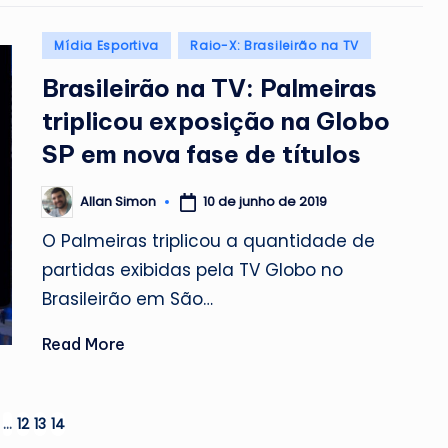
Posted
Mídia Esportiva
Raio-X: Brasileirão na TV
in
Brasileirão na TV: Palmeiras
triplicou exposição na Globo
SP em nova fase de títulos
10 de junho de 2019
Allan Simon
Posted
by
O Palmeiras triplicou a quantidade de
partidas exibidas pela TV Globo no
Brasileirão em São…
Read More
…
12
13
14
OUS