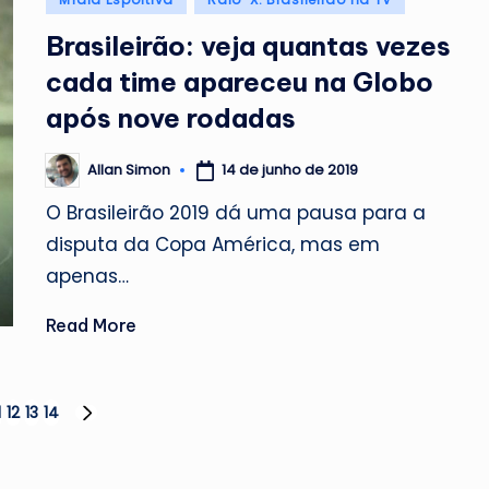
in
Brasileirão: veja quantas vezes
cada time apareceu na Globo
após nove rodadas
14 de junho de 2019
Allan Simon
Posted
by
O Brasileirão 2019 dá uma pausa para a
disputa da Copa América, mas em
apenas…
Read More
1
12
13
14
NEXT
PAGE