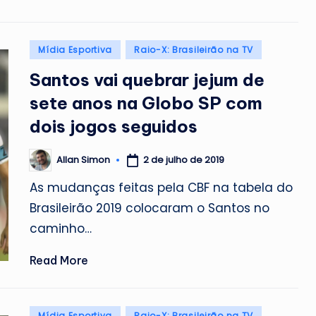
Posted
Mídia Esportiva
Raio-X: Brasileirão na TV
in
Santos vai quebrar jejum de
sete anos na Globo SP com
dois jogos seguidos
2 de julho de 2019
Allan Simon
Posted
by
As mudanças feitas pela CBF na tabela do
Brasileirão 2019 colocaram o Santos no
caminho…
Read More
Posted
Mídia Esportiva
Raio-X: Brasileirão na TV