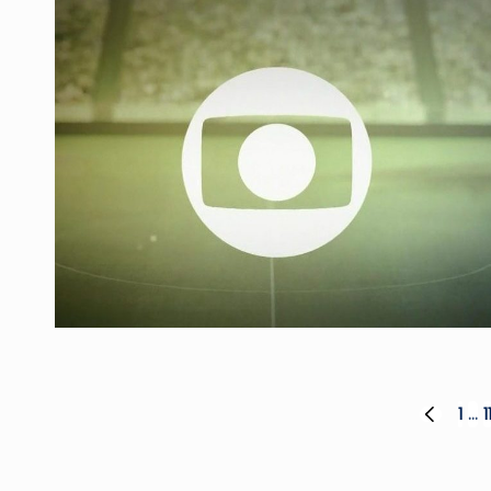
Paginação
1
…
1
PREVIOUS
PAGE
de