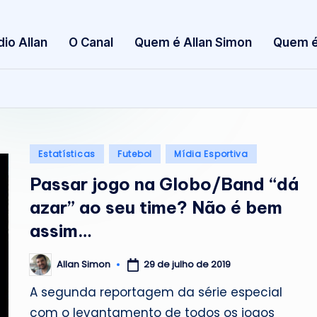
S
dio Allan
O Canal
Quem é Allan Simon
Quem é
i
m
o
n
Posted
Estatísticas
Futebol
Mídia Esportiva
in
Passar jogo na Globo/Band “dá
azar” ao seu time? Não é bem
assim…
29 de julho de 2019
Allan Simon
Posted
by
A segunda reportagem da série especial
com o levantamento de todos os jogos