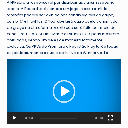
A FPF será a responsável por distribuir as transmissões na
tabela. A Record terá sempre um jogo, e essa partida
também poderá ser exibida nos canais digitais do grupo,
como R7 e PlayPlus. O YouTube terá outro duelo transmitido
de graça na plataforma. A exibição será feita por meio do
canal
“Paulistão”. A HBO Max e o Estádio TNT Sports mostram
dois jogos, sendo um deles de maneira totalmente
exclusiva. Os PPVs do Premiere e Paulistão Play terão todas
as partidas, menos o duelo exclusivo da WarnerMedia.
T
o
c
a
d
o
r
d
e
v
00:00
00:10
í