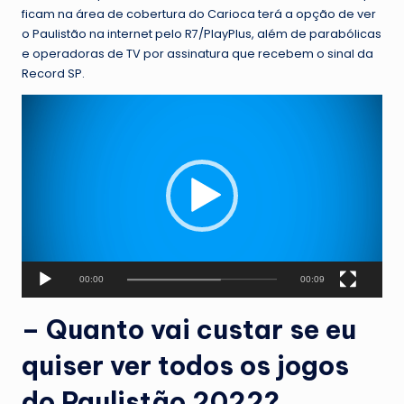
ficam na área de cobertura do Carioca terá a opção de ver
o Paulistão na internet pelo R7/PlayPlus, além de parabólicas
e operadoras de TV por assinatura que recebem o sinal da
Record SP.
T
o
c
a
d
o
r
d
e
v
00:00
00:09
í
– Quanto vai custar se eu
d
e
quiser ver todos os jogos
o
do Paulistão 2022?