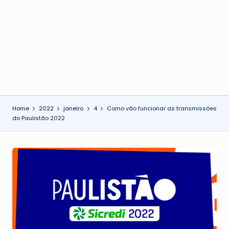
o
n
Home
2022
janeiro
4
Como vão funcionar as transmissões
do Paulistão 2022