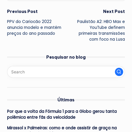
Post
Previous Post
Next Post
PPV do Cariocão 2022
Paulistão A2: HBO Max e
navigation
anuncia modelo e mantém
YouTube definem
preços do ano passado
primeiras transmissões
com foco na Lusa
Pesquisar no blog
Últimas
Por que a volta da Fórmula 1 para a Globo gerou tanta
polêmica entre fãs da velocidade
Mirassol x Palmeiras: como e onde assistir de graça na