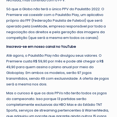
fechada, mas continua com o PPV.
Só que a Globo não terá o único PPV do Paulistão 2022. O
Premiere vai coexistir com o Paulistão Play, um aplicativo
próprio da FPF (Federação Paulista de Futebol) que será
operado pela LiveMode, empresa responsável por toda a
negociação dos direitos e pela geração das imagens da
competição (que será a mesma em todos os canais).
Inscreva-se em nosso canal no YouTube
Até agora, o Paulistão Play não divulgou seus valores. O
Premiere custa R$ 59,90 por mês e pode até chegar a R$
49,90 para quem assina o plano anual por meio do
Globoplay. Em ambos os modelos, serão 97 jogos
transmitidos, sendo 49 com exclusividade. A oferta de jogos
será a mesma nos dois.
Mas o curioso é que os dois PPVs não terão todos os jogos
do campeonato. Isso porque 13 partidas serão
completamente exclusivas da HBO Max e do Estádio TNT
Sports, serviços de streaming pertencentes à WarnerMedia,
que adquiriu um pacote que garante ainda outros 15 jogos