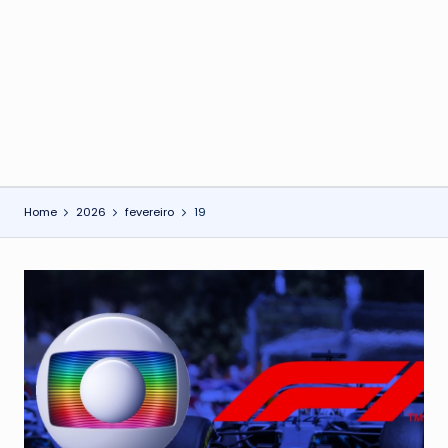
o
n
Home
2026
fevereiro
19